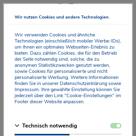
Direkt
zum
Wir nutzen Cookies und andere Technologien.
Inhalt
Wir verwenden Cookies und ähnliche
Technologien (einschließlich mobiler Werbe-IDs),
um Ihnen ein optimales Webseiten-Erlebnis zu
Wichtige Nährstoffe für das
bieten. Dazu zählen Cookies, die für den Betrieb
Gehirn
der Seite notwendig sind, solche, die zu
anonymen Statistikzwecken genutzt werden,
sowie Cookies für personalisierte und nicht
personalisierte Werbung. Weitere Informationen
Die spezielle Nährstoffkombination in
FOKUS IQ
enthält
®
finden Sie in unserer
Datenschutzerklärung
sowie
neben den wertvollen ungesättigten
Impressum
. Ihre gewählte Einstellung können Sie
jederzeit über den Link "Cookie-Einstellungen" im
Fettsäuren verschiedene Vitamine und Mineralstoffe. Diese
Footer dieser Website anpassen.
sind sinnvoll aufeinander abgestimmt, um den täglichen
Nährstoffbedarf zu decken.
Zustimmen
Technisch notwendig