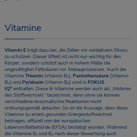
Vitamine
Vitamin E
trägt dazu bei, die Zellen vor oxidativem Stress
zu schützen. Dieser Effekt ist nicht nur wichtig für den
Körper, sondern schützt auch in hohem Maße die
ungesättigten Fettsäuren vor Abbauprozessen. Auch die
Vitamine
Thiamin
(Vitamin B₁),
Pantothensäure
(Vitamin
B₅) und
Pyridoxin
(Vitamin B₆) sind in
FOKUS
IQ
enthalten. Diese B-Vitamine werden auch als „Motoren
®
des Stoffwechsels“ bezeichnet, denn ohne sie können
verschiedene enzymatische Reaktionen nicht
ordnungsgemäß ablaufen. So ist die Aussage, dass diese
Vitamine zu einem gesunden Energiestoffwechsel
beitragen, offiziell von der europäischen
Lebensmittelbehörde (EFSA) bestätigt worden. Während
die Vitamine B₁ und B₆ nach dieser Bewertung auch