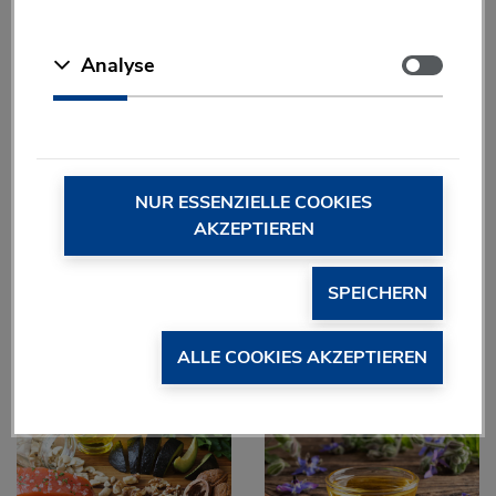
Zustimmen
Analyse
Thiamin kommt in pflanzlichen
Pantothensäure ist in vielen
und tierischen Lebensmitteln
Lebensmitteln enthalten. Gute
vor wie z.B.
Quellen sind u.a. Fleisch, Fisch
Vollkornprodukten.
und Milch.
NUR ESSENZIELLE COOKIES
AKZEPTIEREN
SPEICHERN
ALLE COOKIES AKZEPTIEREN
Vitamin B
steckt unter
Ölpflanzen und Nüsse sind
6
anderem in Hülsenfrüchten.
gute Vitamin-E Quellen.