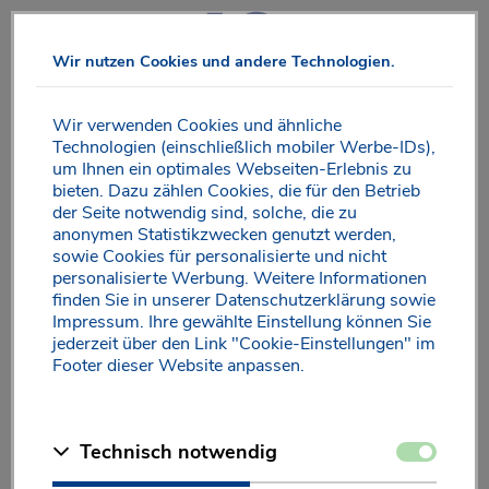
Direkt
zum
Wir nutzen Cookies und andere Technologien.
Inhalt
Wir verwenden Cookies und ähnliche
Technologien (einschließlich mobiler Werbe-IDs),
um Ihnen ein optimales Webseiten-Erlebnis zu
Pressekontakt
bieten. Dazu zählen Cookies, die für den Betrieb
der Seite notwendig sind, solche, die zu
anonymen Statistikzwecken genutzt werden,
sowie Cookies für personalisierte und nicht
Sie sind Fach- oder Publikumsredakteur und möchten über
personalisierte Werbung. Weitere Informationen
FOKUS IQ
berichten? Das freut uns sehr! Gerne stellen
®
finden Sie in unserer
Datenschutzerklärung
sowie
wir Ihnen individuelles Text- und Bildmaterial zusammen.
Impressum
. Ihre gewählte Einstellung können Sie
Melden Sie sich einfach per E-Mail bei uns oder rufen Sie
jederzeit über den Link "Cookie-Einstellungen" im
uns direkt an. Wir freuen uns auf den Austausch mit Ihnen!
Footer dieser Website anpassen.
QUIRIS Healthcare
PR-Abteilung
Zustimmen
Technisch notwendig
Isselhorster Straße 260
33334 Gütersloh