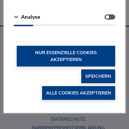
Tel: 05241/403 430
E-Mail:
presse(at)quiris(dot)de
Zustimmen
Analyse
FOKUS IQ
ist ein Produkt von
®
NUR ESSENZIELLE COOKIES
AKZEPTIEREN
SPEICHERN
ALLE COOKIES AKZEPTIEREN
KONTAKT-FORMULAR
QUIRIS HEALTHCARE
AGB
IMPRESSUM
DATENSCHUTZ
BARRIEREFREIHEITSERKLÄRUNG